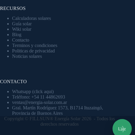
RECURSOS
Calculadoras solares
Guía solar
Wiki solar
Blog
Contacto
Terminos y condiciones
Politicas de privacidad
Noticias solares
CONTACTO
Whatsapp (click aqui)
Teléfono: +54 11 44862693
ventas@energia-solar.com.ar
Gral. Martín Rodríguez 1573, B1714 Ituzaingó,
Provincia de Buenos Aires
Copyright © FILLSUN® Energía Solar 2026 - Todos los
derechos reservados
:)
Luz