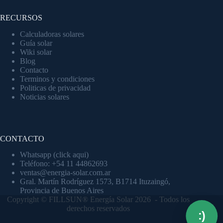
RECURSOS
Calculadoras solares
Guía solar
Wiki solar
Blog
Contacto
Terminos y condiciones
Politicas de privacidad
Noticias solares
CONTACTO
Whatsapp (click aqui)
Teléfono: +54 11 44862693
ventas@energia-solar.com.ar
Gral. Martín Rodríguez 1573, B1714 Ituzaingó,
Provincia de Buenos Aires
Copyright © FILLSUN® Energía Solar 2026 - Todos los
derechos reservados
:)
Luz