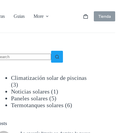
ras
Guias
More
Tienda
Shopping
cart
o
sults
Climatización solar de piscinas
(3)
Noticias solares
(1)
Paneles solares
(5)
Termotanques solares
(6)
osts