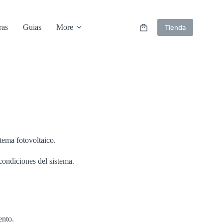
ras
Guias
More
Tienda
Shopping
cart
stema fotovoltaico.
condiciones del sistema.
ento.