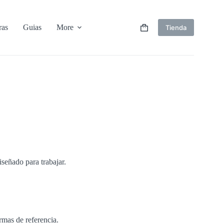
ras
Guias
More
Tienda
Shopping
cart
iseñado para trabajar.
rmas de referencia.