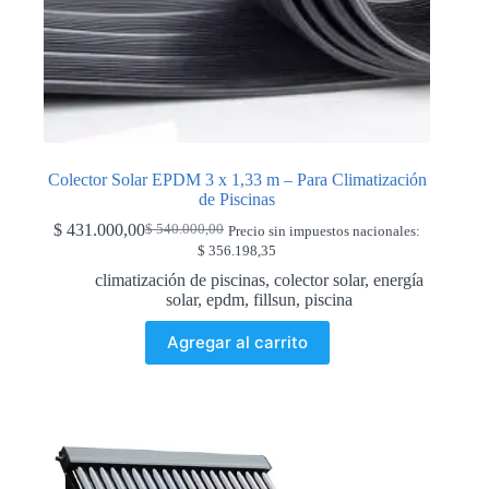
Colector Solar EPDM 3 x 1,33 m – Para Climatización
de Piscinas
$
431.000,00
$
540.000,00
Precio sin impuestos nacionales:
Original
Current
$
356.198,35
price
price
was:
is:
climatización de piscinas
,
colector solar
,
energía
$ 540.000,00.
$ 431.000,00.
solar
,
epdm
,
fillsun
,
piscina
Agregar al carrito