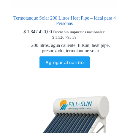
Termotanque Solar 200 Litros Heat Pipe – Ideal para 4
Personas
$
1.847.420,00
Precio sin impuestos nacionales:
$
1.526.793,39
200 litros
,
agua caliente
,
fillsun
,
heat pipe
,
presurizado
,
termotanque solar
Agregar al carrito