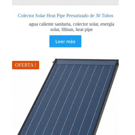
Colector Solar Heat Pipe Presurizado de 30 Tubos
agua caliente sanitaria
,
colector solar
,
energía
solar
,
fillsun
,
heat pipe
Leer más
OFERTA !