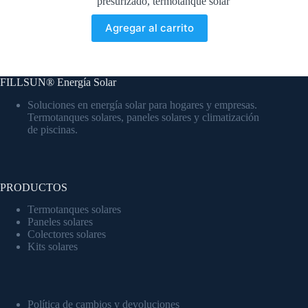
presurizado
,
termotanque solar
Agregar al carrito
FILLSUN® Energía Solar
Soluciones en energía solar para hogares y empresas.
Termotanques solares, paneles solares y climatización
de piscinas.
PRODUCTOS
Termotanques solares
Paneles solares
Colectores solares
Kits solares
Política de cambios y devoluciones