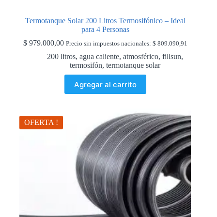
Termotanque Solar 200 Litros Termosifónico – Ideal
para 4 Personas
$
979.000,00
Precio sin impuestos nacionales:
$
809.090,91
200 litros
,
agua caliente
,
atmosférico
,
fillsun
,
termosifón
,
termotanque solar
Agregar al carrito
OFERTA !