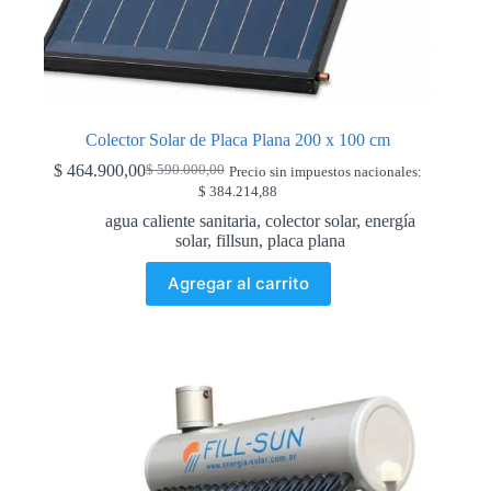
Colector Solar de Placa Plana 200 x 100 cm
$
464.900,00
$
590.000,00
Precio sin impuestos nacionales:
Original
Current
$
384.214,88
price
price
was:
is:
agua caliente sanitaria
,
colector solar
,
energía
$ 590.000,00.
$ 464.900,00.
solar
,
fillsun
,
placa plana
Agregar al carrito