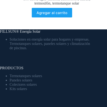
termosifón
,
termotanque solar
Agregar al carrito
FILLSUN® Energía Solar
Soluciones en energía solar para hogares y empresas.
Termotanques solares, paneles solares y climatización
de piscinas.
PRODUCTOS
Termotanques solares
Paneles solares
Colectores solares
Kits solares