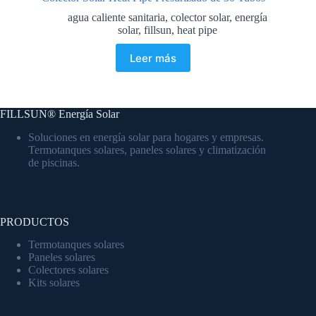
agua caliente sanitaria
,
colector solar
,
energía
solar
,
fillsun
,
heat pipe
Leer más
FILLSUN® Energía Solar
Soluciones en energía solar para hogares y empresas.
Termotanques solares, paneles solares y climatización
de piscinas.
PRODUCTOS
Termotanques solares
Paneles solares
Colectores solares
Kits solares